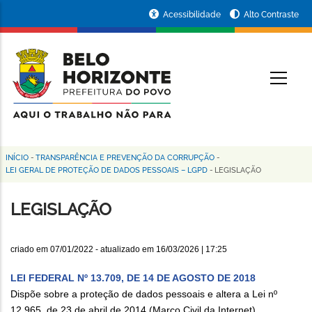
Pular
Portal
Acessibilidade
Alto Contraste
para
da
o
conteúdo
Prefeitura
O
principal
de
Belo
Horizonte
INÍCIO
-
TRANSPARÊNCIA E PREVENÇÃO DA CORRUPÇÃO
-
Trilha
LEI GERAL DE PROTEÇÃO DE DADOS PESSOAIS – LGPD
-
LEGISLAÇÃO
de
LEGISLAÇÃO
navegação
criado em
07/01/2022
- atualizado em
16/03/2026 | 17:25
LEI FEDERAL Nº 13.709, DE 14 DE AGOSTO DE 2018
Dispõe sobre a proteção de dados pessoais e altera a Lei nº
12.965, de 23 de abril de 2014 (Marco Civil da Internet).