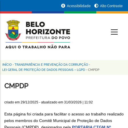
Pular
Portal
Acessibilidade
Alto Contraste
para
da
o
conteúdo
Prefeitura
O
principal
de
Belo
Horizonte
INÍCIO
-
TRANSPARÊNCIA E PREVENÇÃO DA CORRUPÇÃO
-
Trilha
LEI GERAL DE PROTEÇÃO DE DADOS PESSOAIS – LGPD
-
CMPDP
de
CMPDP
navegação
criado em
29/12/2025
- atualizado em
31/03/2026 | 11:02
Esta página foi criada para facilitar o acesso ao trabalho realizado
pelos membros do Comitê Municipal de Proteção de Dados
Pessoais (CMPDP), designados pela
PORTARIA CTGM Nº