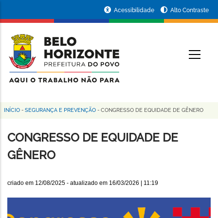
Pular
Portal
Acessibilidade
Alto Contraste
para
da
o
conteúdo
Prefeitura
O
principal
de
Belo
Horizonte
INÍCIO
-
SEGURANÇA E PREVENÇÃO
-
CONGRESSO DE EQUIDADE DE GÊNERO
Trilha
de
CONGRESSO DE EQUIDADE DE
navegação
GÊNERO
criado em
12/08/2025
- atualizado em
16/03/2026 | 11:19