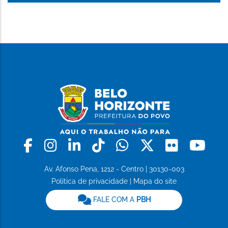
Facebook
Instagram
Linkedin
Tiktok
Whatsapp
X
Flickr
Yo
Av. Afonso Pena, 1212 - Centro | 30130-003
Política de privacidade
|
Mapa do site
FALE COM A
PBH