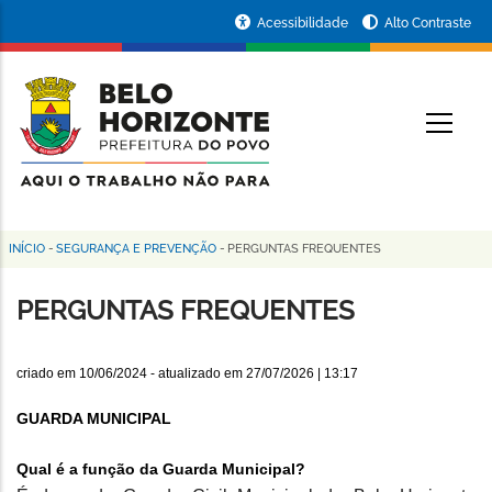
Pular
Portal
Acessibilidade
Alto Contraste
para
da
o
conteúdo
Prefeitura
O
principal
de
Belo
Horizonte
INÍCIO
-
SEGURANÇA E PREVENÇÃO
-
PERGUNTAS FREQUENTES
Trilha
de
PERGUNTAS FREQUENTES
navegação
criado em
10/06/2024
- atualizado em
27/07/2026 | 13:17
GUARDA MUNICIPAL
Qual é a função da Guarda Municipal?