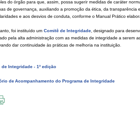
oles do órgão para que, assim, possa sugerir medidas de caráter normat
mas de governança, auxiliando a promoção da ética, da transparência 
ularidades e aos desvios de conduta, conforme o Manual Prático elab
anto, foi instituído um
Comitê de Integridade
, designado para desenv
ado pela alta administração com as medidas de integridade a serem ad
vando dar continuidade às práticas de melhoria na instituição.
 de Integridade - 1ª edição
ório de Acompanhamento do Programa de Integridade
IMPRIMIR
ESTA
PÁGINA