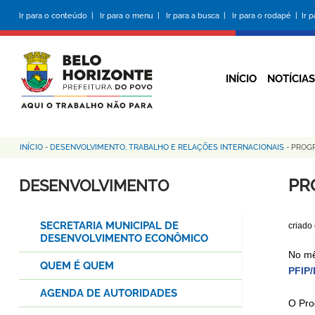
Pular
Ir para o conteúdo |
Ir para o menu |
Ir para a busca |
Ir para o rodapé |
Ir 
para
o
conteúdo
principal
INÍCIO
NOTÍCIAS
INÍCIO
-
DESENVOLVIMENTO, TRABALHO E RELAÇÕES INTERNACIONAIS
-
PROGR
Trilha
de
PR
DESENVOLVIMENTO
navegação
SECRETARIA MUNICIPAL DE
criado
DESENVOLVIMENTO ECONÔMICO
No mê
QUEM É QUEM
PFIP
AGENDA DE AUTORIDADES
O Pro