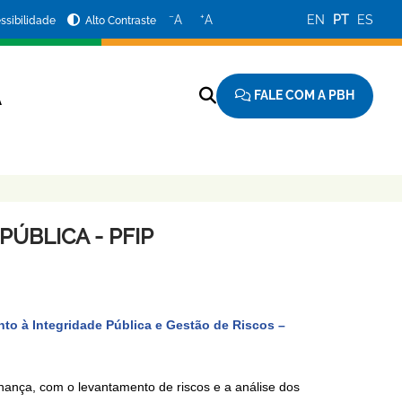
−
+
A
A
EN
PT
ES
ssibilidade
Alto Contraste
FALE COM A PBH
A
ÚBLICA - PFIP
o à Integridade Pública e Gestão de Riscos –
nança, com o levantamento de riscos e a análise dos