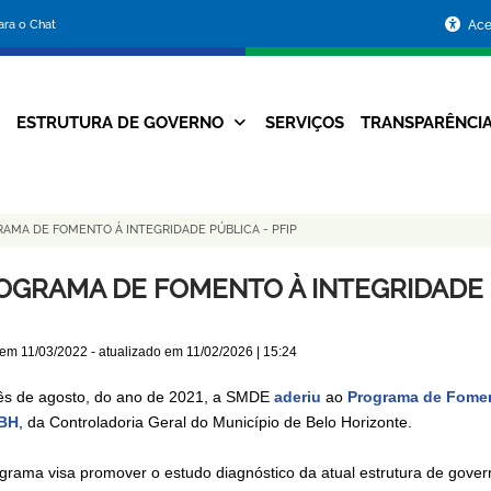
Portal
para o Chat
Ace
da
Prefeitura
ESTRUTURA DE GOVERNO
SERVIÇOS
TRANSPARÊNCI
Navegação
de
Principal
Belo
AMA DE FOMENTO À INTEGRIDADE PÚBLICA - PFIP
Horizonte
OGRAMA DE FOMENTO À INTEGRIDADE P
 em
11/03/2022
- atualizado em
11/02/2026 | 15:24
s de agosto, do ano de 2021, a SMDE
aderiu
ao
Programa de Foment
/BH
, da Controladoria Geral do Município de Belo Horizonte.
grama visa promover o estudo diagnóstico da atual estrutura de gover