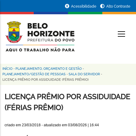
Pular
Portal
Acessibilidade
Alto Contraste
para
da
o
conteúdo
Prefeitura
O
principal
de
Belo
Horizonte
INÍCIO
-
PLANEJAMENTO, ORÇAMENTO E GESTÃO
-
Trilha
PLANEJAMENTO/GESTÃO DE PESSOAS
-
SALA DO SERVIDOR
-
LICENÇA PRÊMIO POR ASSIDUIDADE (FÉRIAS PRÊMIO)
de
navegação
LICENÇA PRÊMIO POR ASSIDUIDADE
(FÉRIAS PRÊMIO)
criado em
23/03/2018
- atualizado em
03/08/2026 | 16:44