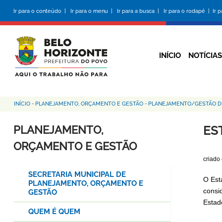
Pular
Ir para o conteúdo |
Ir para o menu |
Ir para a busca |
Ir para o rodapé |
Ir 
para
o
conteúdo
principal
INÍCIO
NOTÍCIAS
INÍCIO
-
PLANEJAMENTO, ORÇAMENTO E GESTÃO
-
PLANEJAMENTO/GESTÃO D
Trilha
de
PLANEJAMENTO,
ES
navegação
ORÇAMENTO E GESTÃO
criado
SECRETARIA MUNICIPAL DE
O Est
PLANEJAMENTO, ORÇAMENTO E
consi
GESTÃO
Estado
QUEM É QUEM