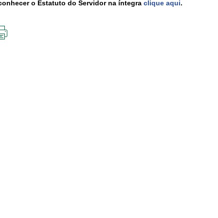
conhecer o Estatuto do Servidor na íntegra
clique aqui
.
IMPRIMIR
ESTA
PÁGINA