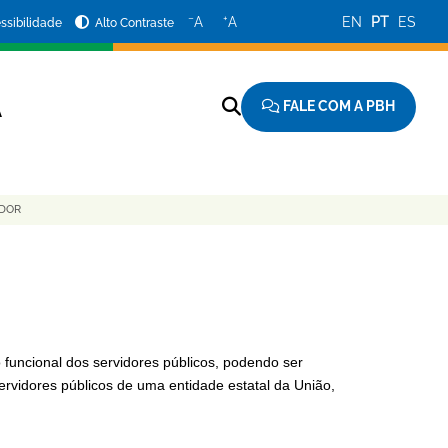
−
+
A
A
EN
PT
ES
ssibilidade
Alto Contraste
FALE COM A PBH
A
IDOR
 funcional dos servidores públicos, podendo ser
rvidores públicos de uma entidade estatal da União,