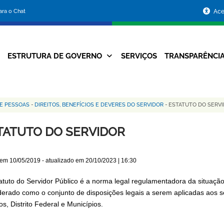
Portal
para o Chat
Ace
da
Prefeitura
ESTRUTURA DE GOVERNO
SERVIÇOS
TRANSPARÊNCI
Navegação
de
Principal
Belo
E PESSOAS
-
DIREITOS, BENEFÍCIOS E DEVERES DO SERVIDOR
-
ESTATUTO DO SERV
Horizonte
TATUTO DO SERVIDOR
 em
10/05/2019
- atualizado em
20/10/2023 | 16:30
atuto do Servidor Público é a norma legal regulamentadora da situação
derado como o conjunto de disposições legais a serem aplicadas aos se
s, Distrito Federal e Municípios.