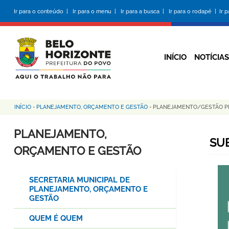
Pular
Ir para o conteúdo |
Ir para o menu |
Ir para a busca |
Ir para o rodapé |
Ir 
para
o
conteúdo
principal
INÍCIO
NOTÍCIAS
INÍCIO
-
PLANEJAMENTO, ORÇAMENTO E GESTÃO
-
PLANEJAMENTO/GESTÃO PR
Trilha
de
PLANEJAMENTO,
SU
navegação
ORÇAMENTO E GESTÃO
SECRETARIA MUNICIPAL DE
PLANEJAMENTO, ORÇAMENTO E
GESTÃO
QUEM É QUEM