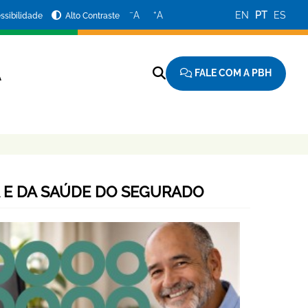
−
+
A
A
EN
PT
ES
ssibilidade
Alto Contraste
FALE COM A PBH
A
A E DA SAÚDE DO SEGURADO