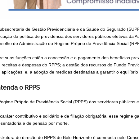
ubsecretaria de Gestão Previdenciária e da Saúde do Segurado (SUP
cução da política de previdência dos servidores públicos efetivos da Ad
selho de Administração do Regime Próprio de Previdência Social (RP
re suas funções estão a concessão e o pagamento dos benefícios prev
 receitas e despesas do RPPS; a gestão dos recursos do Fundo Previd
 aplicações; e, a adoção de medidas destinadas a garantir o equilíbrio 
tenda o RPPS
egime Próprio de Previdência Social (RPPS) dos servidores públicos ef
caráter contributivo e solidário e de filiação obrigatória, esse regime
sentadoria e de pensão por morte.
strutura de direção do RPPS de Belo Horizonte é composta pelo Consel