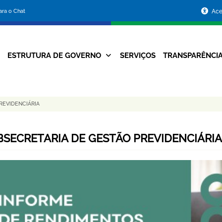
Portal
para o Chat
Ace
da
Prefeitura
ESTRUTURA DE GOVERNO
SERVIÇOS
TRANSPARÊNCI
Navegação
de
Principal
Belo
EVIDENCIÁRIA
Horizonte
BSECRETARIA DE GESTÃO PREVIDENCIÁRI