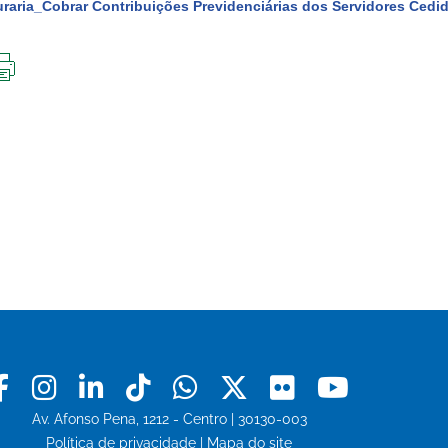
raria_Cobrar Contribuições Previdenciárias dos Servidores Cedi
IMPRIMIR
ESTA
PÁGINA
Facebook
Instagram
Linkedin
Tiktok
Whatsapp
X
Flickr
Youtu
Av. Afonso Pena, 1212 - Centro | 30130-003
Política de privacidade
|
Mapa do site