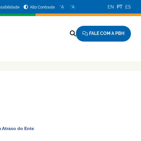
−
+
A
A
EN
PT
ES
ssibilidade
Alto Contraste
FALE COM A PBH
 Atraso do Ente