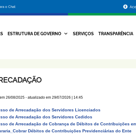
Portal
para o Chat
Ace
da
Prefeitura
AS
ESTRUTURA DE GOVERNO
SERVIÇOS
TRANSPARÊNCIA
Navegação
de
Principal
Belo
Horizonte
RECADAÇÃO
 em
26/08/2025
- atualizado em
29/07/2026 | 14:45
sso de Arrecadação dos Servidores Licenciados
sso de Arrecadação dos Servidores Cedidos
sso de Arrecadação de Cobrança de Débitos de Contribuições em
raria_Cobrar Débitos de Contribuições Previdenciárias do Ente