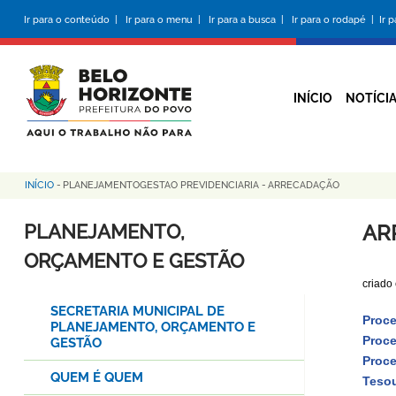
Pular
Ir para o conteúdo |
Ir para o menu |
Ir para a busca |
Ir para o rodapé |
Ir 
para
o
conteúdo
principal
INÍCIO
NOTÍCI
INÍCIO
-
PLANEJAMENTOGESTAO PREVIDENCIARIA
-
ARRECADAÇÃO
Trilha
de
PLANEJAMENTO,
AR
navegação
ORÇAMENTO E GESTÃO
criado
SECRETARIA MUNICIPAL DE
Proce
PLANEJAMENTO, ORÇAMENTO E
Proce
GESTÃO
Proce
QUEM É QUEM
Tesou