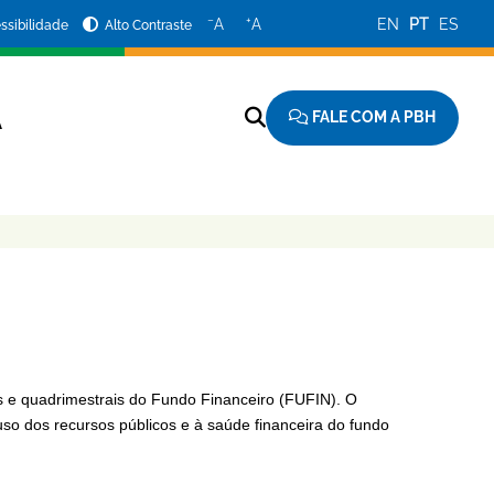
−
+
A
A
EN
PT
ES
ssibilidade
Alto Contraste
FALE COM A PBH
A
s e quadrimestrais do Fundo Financeiro (FUFIN). O
so dos recursos públicos e à saúde financeira do fundo