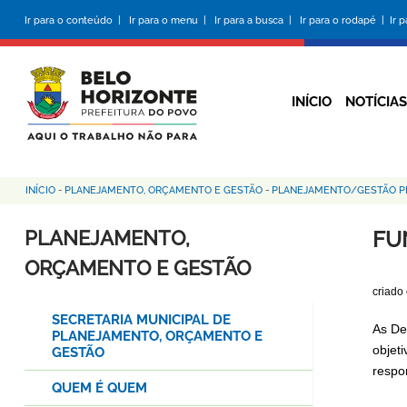
Pular
Ir para o conteúdo |
Ir para o menu |
Ir para a busca |
Ir para o rodapé |
Ir 
para
o
conteúdo
principal
INÍCIO
NOTÍCIAS
INÍCIO
-
PLANEJAMENTO, ORÇAMENTO E GESTÃO
-
PLANEJAMENTO/GESTÃO PR
Trilha
de
PLANEJAMENTO,
FU
navegação
ORÇAMENTO E GESTÃO
criado
SECRETARIA MUNICIPAL DE
As De
PLANEJAMENTO, ORÇAMENTO E
objet
GESTÃO
respo
QUEM É QUEM