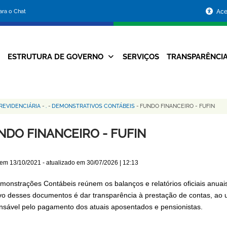
Portal
para o Chat
Ace
da
Prefeitura
ESTRUTURA DE GOVERNO
SERVIÇOS
TRANSPARÊNCI
Navegação
de
Principal
Belo
EVIDENCIÁRIA
-
.
-
DEMONSTRATIVOS CONTÁBEIS
-
FUNDO FINANCEIRO - FUFIN
Horizonte
NDO FINANCEIRO - FUFIN
 em
13/10/2021
- atualizado em
30/07/2026 | 12:13
monstrações Contábeis reúnem os balanços e relatórios oficiais anuai
ivo desses documentos é dar transparência à prestação de contas, ao u
nsável pelo pagamento dos atuais aposentados e pensionistas.