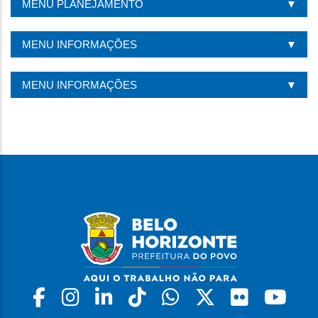
MENU PLANEJAMENTO
PÁGINA
MENU INFORMAÇÕES
MENU INFORMAÇÕES
Facebook
Instagram
Linkedin
Tiktok
Whatsapp
X
Flickr
Yo