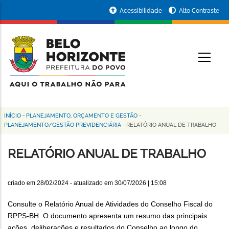
Pular
Portal
Acessibilidade
Alto Contraste
para
da
o
conteúdo
Prefeitura
O
principal
de
Belo
Horizonte
INÍCIO
-
PLANEJAMENTO, ORÇAMENTO E GESTÃO
-
Trilha
PLANEJAMENTO/GESTÃO PREVIDENCIÁRIA
-
RELATÓRIO ANUAL DE TRABALHO
de
RELATÓRIO ANUAL DE TRABALHO
navegação
criado em
28/02/2024
- atualizado em
30/07/2026 | 15:08
Consulte o Relatório Anual de Atividades do Conselho Fiscal do
RPPS-BH. O documento apresenta um resumo das principais
ações, deliberações e resultados do Conselho ao longo do