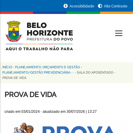
Pular
Portal
Acessibilidade
Alto Contraste
para
da
o
conteúdo
Prefeitura
O
principal
de
Belo
Horizonte
INÍCIO
-
PLANEJAMENTO, ORÇAMENTO E GESTÃO
-
Trilha
PLANEJAMENTO/GESTÃO PREVIDENCIÁRIA
-
.
-
SALA DO APOSENTADO
-
PROVA DE VIDA
de
navegação
PROVA DE VIDA
criado em
03/01/2024
- atualizado em
30/07/2026 | 13:27