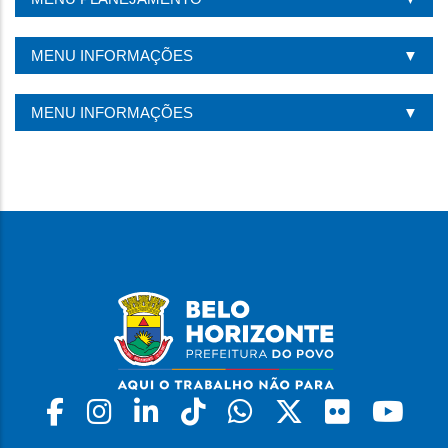
PÁGINA
MENU INFORMAÇÕES
MENU INFORMAÇÕES
Facebook
Instagram
Linkedin
Tiktok
Whatsapp
X
Flickr
Yo