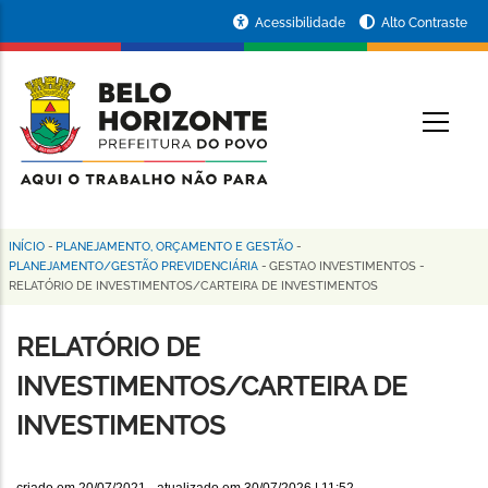
Pular
Portal
Acessibilidade
Alto Contraste
para
da
o
conteúdo
Prefeitura
O
principal
de
Belo
Horizonte
INÍCIO
-
PLANEJAMENTO, ORÇAMENTO E GESTÃO
-
Trilha
PLANEJAMENTO/GESTÃO PREVIDENCIÁRIA
-
GESTAO INVESTIMENTOS
-
RELATÓRIO DE INVESTIMENTOS/CARTEIRA DE INVESTIMENTOS
de
navegação
RELATÓRIO DE
INVESTIMENTOS/CARTEIRA DE
INVESTIMENTOS
criado em
20/07/2021
- atualizado em
30/07/2026 | 11:52