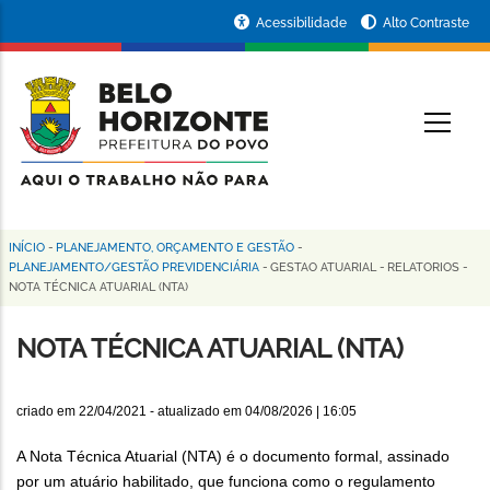
Pular
Portal
Acessibilidade
Alto Contraste
para
da
o
conteúdo
Prefeitura
O
principal
de
Belo
Horizonte
INÍCIO
-
PLANEJAMENTO, ORÇAMENTO E GESTÃO
-
Trilha
PLANEJAMENTO/GESTÃO PREVIDENCIÁRIA
-
GESTAO ATUARIAL
-
RELATORIOS
-
NOTA TÉCNICA ATUARIAL (NTA)
de
navegação
NOTA TÉCNICA ATUARIAL (NTA)
criado em
22/04/2021
- atualizado em
04/08/2026 | 16:05
A Nota Técnica Atuarial (NTA) é o documento formal, assinado
por um atuário habilitado, que funciona como o regulamento