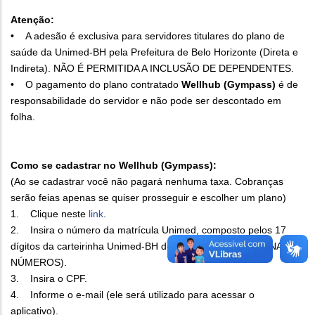
Atenção:
• A adesão é exclusiva para servidores titulares do plano de
saúde da Unimed-BH pela Prefeitura de Belo Horizonte (Direta e
Indireta). NÃO É PERMITIDA A INCLUSÃO DE DEPENDENTES.
• O pagamento do plano contratado
Wellhub (Gympass)
é de
responsabilidade do servidor e não pode ser descontado em
folha.
Como se cadastrar no Wellhub (Gympass):
(Ao se cadastrar você não pagará nenhuma taxa. Cobranças
serão feias apenas se quiser prosseguir e escolher um plano)
1. Clique neste
link
.
2. Insira o número da matrícula Unimed, composto pelos 17
dígitos da carteirinha Unimed-BH do titular do plano. (APENAS
NÚMEROS).
3. Insira o CPF.
4. Informe o e-mail (ele será utilizado para acessar o
aplicativo).