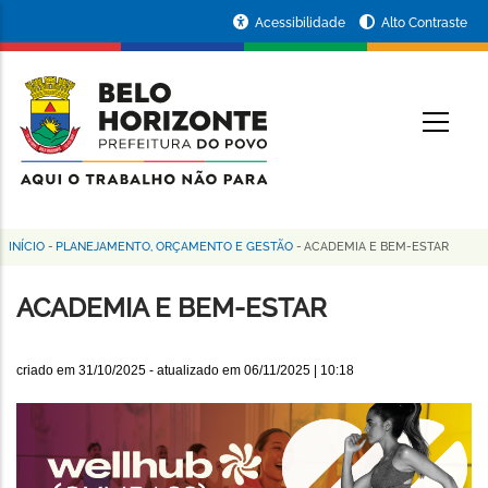
Pular
Portal
Acessibilidade
Alto Contraste
para
da
o
conteúdo
Prefeitura
O
principal
de
Belo
Horizonte
INÍCIO
-
PLANEJAMENTO, ORÇAMENTO E GESTÃO
-
ACADEMIA E BEM-ESTAR
Trilha
de
ACADEMIA E BEM-ESTAR
navegação
criado em
31/10/2025
- atualizado em
06/11/2025 | 10:18