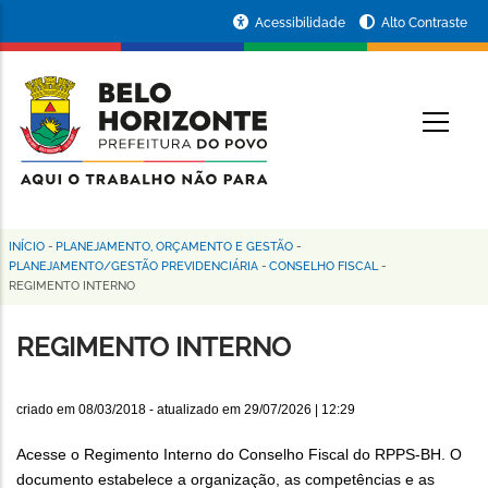
Pular
Portal
Acessibilidade
Alto Contraste
para
da
o
conteúdo
Prefeitura
O
principal
de
Belo
Horizonte
INÍCIO
-
PLANEJAMENTO, ORÇAMENTO E GESTÃO
-
Trilha
PLANEJAMENTO/GESTÃO PREVIDENCIÁRIA
-
CONSELHO FISCAL
-
REGIMENTO INTERNO
de
navegação
REGIMENTO INTERNO
criado em
08/03/2018
- atualizado em
29/07/2026 | 12:29
Acesse o Regimento Interno do Conselho Fiscal do RPPS-BH. O
documento estabelece a organização, as competências e as