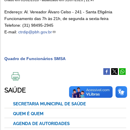
Endereço: Al. Vereador Álvaro Celso - 241 - Santa Efigênia
Funcionamento das 7h às 21h
, de segunda a sexta-feira
Telefone: (31) 98495-2945
E-mail:
ctrdip@pbh.gov.br
Quadro de Funcionários SMSA
IMPRIMIR
ESTA
SAÚDE
PÁGINA
SECRETARIA MUNICIPAL DE SAÚDE
QUEM É QUEM
AGENDA DE AUTORIDADES