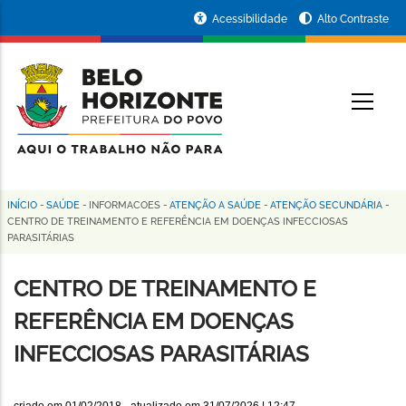
Pular
Portal
Acessibilidade
Alto Contraste
para
da
o
conteúdo
Prefeitura
O
principal
de
Belo
Horizonte
INÍCIO
-
SAÚDE
-
INFORMACOES
-
ATENÇÃO A SAÚDE
-
ATENÇÃO SECUNDÁRIA
-
Trilha
CENTRO DE TREINAMENTO E REFERÊNCIA EM DOENÇAS INFECCIOSAS
PARASITÁRIAS
de
navegação
CENTRO DE TREINAMENTO E
REFERÊNCIA EM DOENÇAS
INFECCIOSAS PARASITÁRIAS
criado em
01/02/2018
- atualizado em
31/07/2026 | 12:47