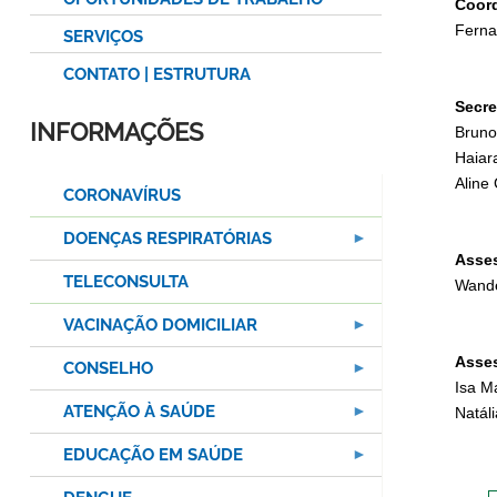
Coor
Ferna
SERVIÇOS
CONTATO | ESTRUTURA
Secre
INFORMAÇÕES
Bruno 
Haiara
Aline
CORONAVÍRUS
DOENÇAS RESPIRATÓRIAS
Asses
TELECONSULTA
Wande
VACINAÇÃO DOMICILIAR
Asse
CONSELHO
Isa M
ATENÇÃO À SAÚDE
Natál
EDUCAÇÃO EM SAÚDE