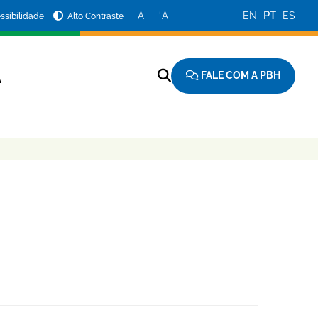
−
+
A
A
EN
PT
ES
ssibilidade
Alto Contraste
FALE COM A PBH
A