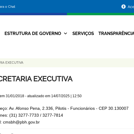
Portal
para o Chat
Ace
da
Prefeitura
ESTRUTURA DE GOVERNO
SERVIÇOS
TRANSPARÊNCI
Navegação
de
Principal
Belo
RIA EXECUTIVA
Horizonte
CRETARIA EXECUTIVA
 em
31/01/2018
- atualizado em
14/07/2025 | 12:50
eço: Av. Afonso Pena, 2.336, Pilotis - Funcionários - CEP 30.130007
ones: (31) 3277-7733 / 3277-7814
l: cmsbh@pbh.gov.br