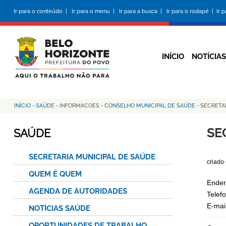
Pular
Ir para o conteúdo |
Ir para o menu |
Ir para a busca |
Ir para o rodapé |
Ir 
para
o
conteúdo
principal
INÍCIO
NOTÍCIAS
INÍCIO
-
SAÚDE
-
INFORMACOES
-
CONSELHO MUNICIPAL DE SAÚDE
-
SECRETA
Trilha
de
SE
SAÚDE
navegação
SECRETARIA MUNICIPAL DE SAÚDE
criado
QUEM É QUEM
Ender
AGENDA DE AUTORIDADES
Telef
E-mai
NOTÍCIAS SAÚDE
OPORTUNIDADES DE TRABALHO