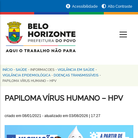
Pular
Portal
Acessibilidade
Alto Contraste
para
da
o
conteúdo
Prefeitura
O
principal
de
Belo
Horizonte
INÍCIO
-
SAÚDE
-
INFORMACOES
-
VIGILÂNCIA EM SAÚDE
-
Trilha
VIGILÂNCIA EPIDEMIOLÓGICA
-
DOENÇAS TRANSMISSÍVEIS
-
PAPILOMA VÍRUS HUMANO – HPV
de
navegação
PAPILOMA VÍRUS HUMANO – HPV
criado em
08/01/2021
- atualizado em
03/08/2026 | 17:27