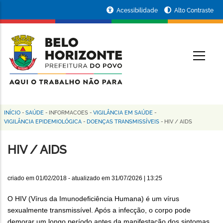
Pular
Portal
Acessibilidade
Alto Contraste
para
da
o
conteúdo
Prefeitura
O
principal
de
Belo
Horizonte
INÍCIO
-
SAÚDE
-
INFORMACOES
-
VIGILÂNCIA EM SAÚDE
-
Trilha
VIGILÂNCIA EPIDEMIOLÓGICA
-
DOENÇAS TRANSMISSÍVEIS
-
HIV / AIDS
de
HIV / AIDS
navegação
criado em
01/02/2018
- atualizado em
31/07/2026 | 13:25
O HIV (Vírus da Imunodeficiência Humana) é um vírus
sexualmente transmissível. Após a infecção, o corpo pode
demorar um longo período antes da manifestação dos sintomas.