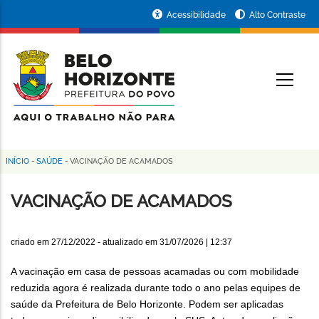
Pular
Portal
Acessibilidade
Alto Contraste
para
da
o
conteúdo
Prefeitura
O
principal
de
Belo
Horizonte
INÍCIO
-
SAÚDE
-
VACINAÇÃO DE ACAMADOS
Trilha
de
VACINAÇÃO DE ACAMADOS
navegação
criado em
27/12/2022
- atualizado em
31/07/2026 | 12:37
A vacinação em casa de pessoas acamadas ou com mobilidade
reduzida agora é realizada durante todo o ano pelas equipes de
saúde da Prefeitura de Belo Horizonte. Podem ser aplicadas