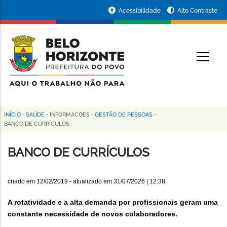
Pular
Portal
Acessibilidade
Alto Contraste
para
da
o
conteúdo
Prefeitura
O
principal
de
Belo
Horizonte
INÍCIO
-
SAÚDE
-
INFORMACOES
-
GESTÃO DE PESSOAS
-
Trilha
BANCO DE CURRÍCULOS
de
BANCO DE CURRÍCULOS
navegação
criado em
12/02/2019
- atualizado em
31/07/2026 | 12:38
A rotatividade e a alta demanda por profissionais geram uma
constante necessidade de novos colaboradores.