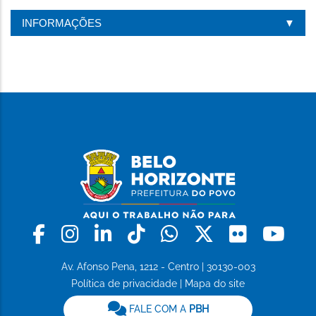
INFORMAÇÕES
Facebook
Instagram
Linkedin
Tiktok
Whatsapp
X
Flickr
Yo
Av. Afonso Pena, 1212 - Centro | 30130-003
Política de privacidade
|
Mapa do site
FALE COM A
PBH