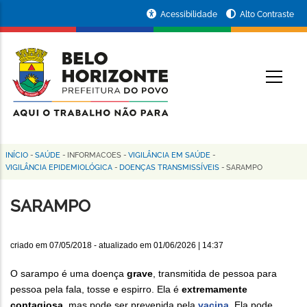
Pular
Portal
Acessibilidade
Alto Contraste
para
da
o
conteúdo
Prefeitura
O
principal
de
Belo
Horizonte
INÍCIO
-
SAÚDE
-
INFORMACOES
-
VIGILÂNCIA EM SAÚDE
-
Trilha
VIGILÂNCIA EPIDEMIOLÓGICA
-
DOENÇAS TRANSMISSÍVEIS
-
SARAMPO
de
SARAMPO
navegação
criado em
07/05/2018
- atualizado em
01/06/2026 | 14:37
O sarampo é uma doença
grave
, transmitida de pessoa para
pessoa pela fala, tosse e espirro. Ela é
extremamente
contagiosa,
mas pode ser prevenida pela
vacina
. Ela pode