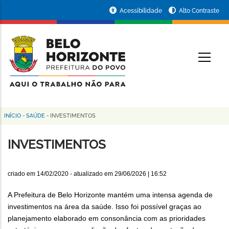
Pular
Portal
Acessibilidade
Alto Contraste
para
da
o
conteúdo
Prefeitura
O
principal
de
Belo
Horizonte
INÍCIO
-
SAÚDE
-
INVESTIMENTOS
Trilha
de
INVESTIMENTOS
navegação
criado em
14/02/2020
- atualizado em
29/06/2026 | 16:52
A Prefeitura de Belo Horizonte mantém uma intensa agenda de
investimentos na área da saúde. Isso foi possível graças ao
planejamento elaborado em consonância com as prioridades