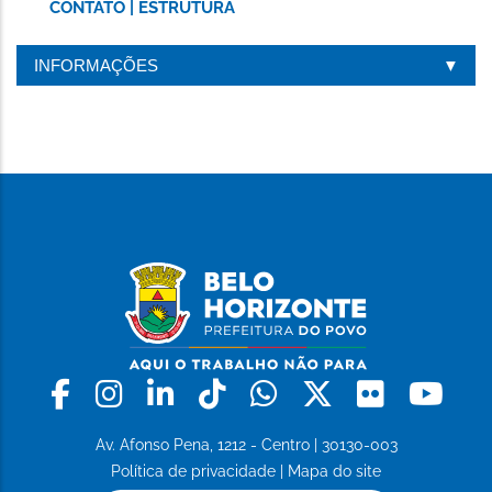
CONTATO | ESTRUTURA
INFORMAÇÕES
Facebook
Instagram
Linkedin
Tiktok
Whatsapp
X
Flickr
Yo
Av. Afonso Pena, 1212 - Centro | 30130-003
Política de privacidade
|
Mapa do site