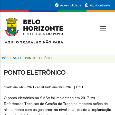
Pular
Portal
Acessibilidade
Alto Contraste
para
da
o
conteúdo
Prefeitura
O
principal
de
Belo
Horizonte
INÍCIO
-
SAÚDE
-
PONTO ELETRÔNICO
Trilha
de
PONTO ELETRÔNICO
navegação
criado em
24/08/2021
- atualizado em
08/05/2025 | 11:01
O ponto eletrônico na SMSA foi implantado em 2017. As
Referências Técnicas de Gestão do Trabalho mantém ações de
alinhamento com os gestores, no nível local, desde a implantação