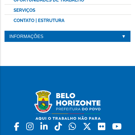
SERVIÇOS
CONTATO | ESTRUTURA
INFORMAÇÕES
Facebook
Instagram
Linkedin
Tiktok
Whatsapp
X
Flickr
Yo