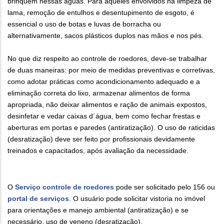
brinquem nessas águas. Para aqueles envolvidos na limpeza de
lama, remoção de entulhos e desentupimento de esgoto, é
essencial o uso de botas e luvas de borracha ou
alternativamente, sacos plásticos duplos nas mãos e nos pés.
No que diz respeito ao controle de roedores, deve-se trabalhar
de duas maneiras: por meio de medidas preventivas e corretivas,
como adotar práticas como acondicionamento adequado e a
eliminação correta do lixo, armazenar alimentos de forma
apropriada, não deixar alimentos e ração de animais expostos,
desinfetar e vedar caixas d´água, bem como fechar frestas e
aberturas em portas e paredes (antiratização). O uso de raticidas
(desratização) deve ser feito por profissionais devidamente
treinados e capacitados, após avaliação da necessidade.
O
Serviço controle de roedores
pode ser solicitado pelo 156 ou
portal de serviços
. O usuário pode solicitar vistoria no imóvel
para orientações e manejo ambiental (antiratização) e se
necessário, uso de veneno (desratização).