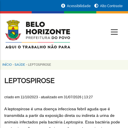
Pular
Portal
Acessibilidade
Alto Contraste
para
da
o
conteúdo
Prefeitura
O
principal
de
Belo
Horizonte
INÍCIO
-
SAÚDE
-
LEPTOSPIROSE
Trilha
de
LEPTOSPIROSE
navegação
criado em
11/10/2023
- atualizado em
31/07/2026 | 13:27
A leptospirose é uma doença infecciosa febril aguda que é
transmitida a partir da exposição direta ou indireta à urina de
animais infectados pela bactéria
Leptospira.
Essa
bactéria pode