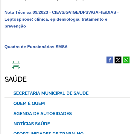
Nota Técnica 09/2023 - CIEVS/GVIGE/DPSV/GAFIE/DIAS -
Leptospirose: clínica, epidemiologia, tratamento e
prevenção
Quadro de Funcionários SMSA
IMPRIMIR
ESTA
SAÚDE
PÁGINA
SECRETARIA MUNICIPAL DE SAÚDE
QUEM É QUEM
AGENDA DE AUTORIDADES
NOTÍCIAS SAÚDE
OPORTUNIDADES DE TRABALHO