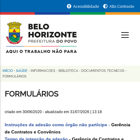
Pular
Portal
Acessibilidade
Alto Contraste
para
da
o
conteúdo
Prefeitura
O
principal
de
Belo
Horizonte
INÍCIO
-
SAÚDE
-
INFORMACOES
-
BIBLIOTECA
-
DOCUMENTOS TECNICOS
-
Trilha
FORMULÁRIOS
de
FORMULÁRIOS
navegação
criado em
30/06/2020
- atualizado em
31/07/2026 | 13:18
Instruções de adesão como órgão não partícipe
-
Gerência
de Contratos e Convênios
Termo de intenção de adesão
- Gerência de Contratos e