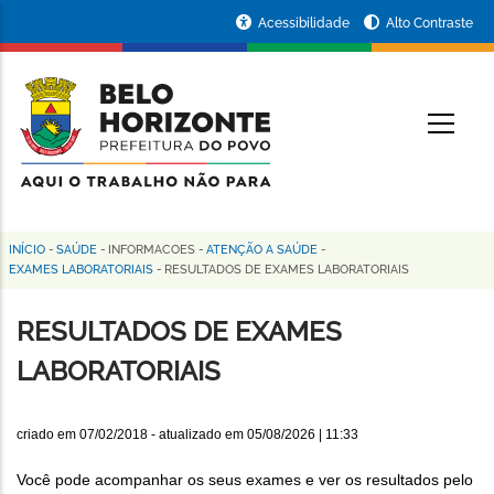
Pular
Portal
Acessibilidade
Alto Contraste
para
da
o
conteúdo
Prefeitura
O
principal
de
Belo
Horizonte
INÍCIO
-
SAÚDE
-
INFORMACOES
-
ATENÇÃO A SAÚDE
-
Trilha
EXAMES LABORATORIAIS
-
RESULTADOS DE EXAMES LABORATORIAIS
de
RESULTADOS DE EXAMES
navegação
LABORATORIAIS
criado em
07/02/2018
- atualizado em
05/08/2026 | 11:33
Você pode acompanhar os seus exames e ver os resultados pelo