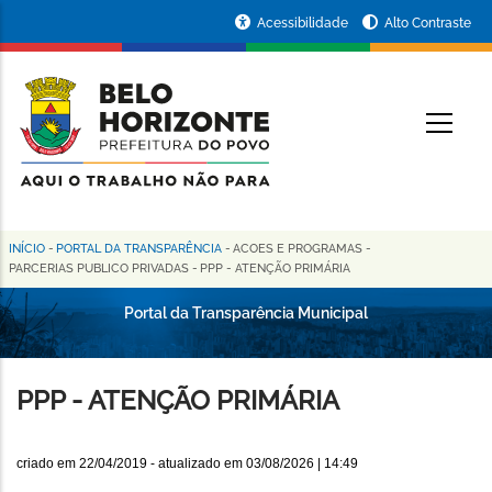
Pular
Portal
Acessibilidade
Alto Contraste
para
da
o
conteúdo
Prefeitura
O
principal
de
Belo
Horizonte
INÍCIO
-
PORTAL DA TRANSPARÊNCIA
-
ACOES E PROGRAMAS
-
Trilha
PARCERIAS PUBLICO PRIVADAS
-
PPP - ATENÇÃO PRIMÁRIA
de
Portal da Transparência Municipal
navegação
PPP - ATENÇÃO PRIMÁRIA
criado em
22/04/2019
- atualizado em
03/08/2026 | 14:49