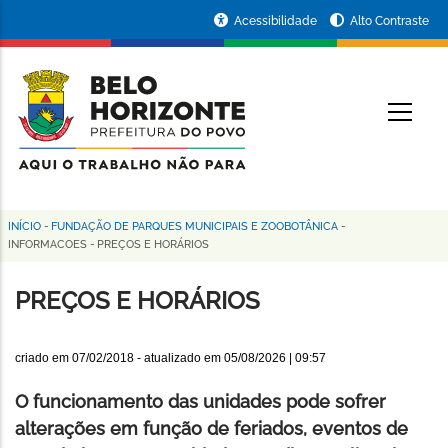
Pular
Portal
Acessibilidade
Alto Contraste
para
da
o
conteúdo
Prefeitura
O
principal
de
Belo
Horizonte
INÍCIO
-
FUNDAÇÃO DE PARQUES MUNICIPAIS E ZOOBOTÂNICA
-
Trilha
INFORMACOES
-
PREÇOS E HORÁRIOS
de
PREÇOS E HORÁRIOS
navegação
criado em
07/02/2018
- atualizado em
05/08/2026 | 09:57
O funcionamento das unidades pode sofrer
alterações em função de feriados, eventos de