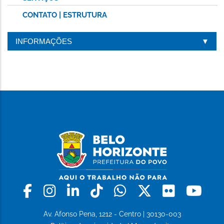
CONTATO | ESTRUTURA
INFORMAÇÕES
Facebook
Instagram
Linkedin
Tiktok
Whatsapp
X
Flickr
Yo
Av. Afonso Pena, 1212 - Centro | 30130-003