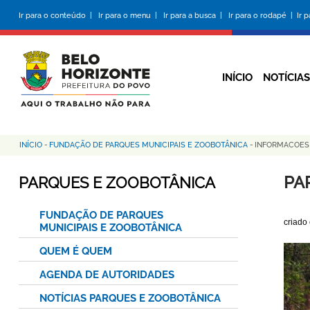
Pular
Ir para o conteúdo |
Ir para o menu |
Ir para a busca |
Ir para o rodapé |
Ir 
para
o
conteúdo
principal
INÍCIO
NOTÍCIAS
INÍCIO
-
FUNDAÇÃO DE PARQUES MUNICIPAIS E ZOOBOTÂNICA
-
INFORMACOE
Trilha
de
PA
PARQUES E ZOOBOTÂNICA
navegação
FUNDAÇÃO DE PARQUES
criado
MUNICIPAIS E ZOOBOTÂNICA
QUEM É QUEM
AGENDA DE AUTORIDADES
NOTÍCIAS PARQUES E ZOOBOTÂNICA