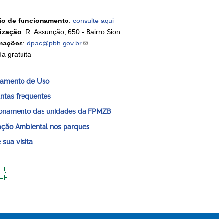
io de funcionamento
:
consulte aqui
ização
: R. Assunção, 650 - Bairro Sion
rmações
:
dpac@pbh.gov.br
da gratuita
lamento de Uso
ntas frequentes
onamento das unidades da FPMZB
ção Ambiental nos parques
 sua visita
IMPRIMIR
ESTA
PÁGINA