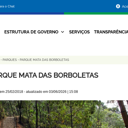
Portal
para o Chat
Ace
da
Prefeitura
ESTRUTURA DE GOVERNO
SERVIÇOS
TRANSPARÊNCI
Navegação
de
Principal
Belo
S
-
PARQUES
-
PARQUE MATA DAS BORBOLETAS
Horizonte
RQUE MATA DAS BORBOLETAS
 em
25/02/2018
- atualizado em
03/06/2026 | 15:08