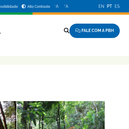
−
+
A
A
EN
PT
ES
ssibilidade
Alto Contraste
FALE COM A PBH
A