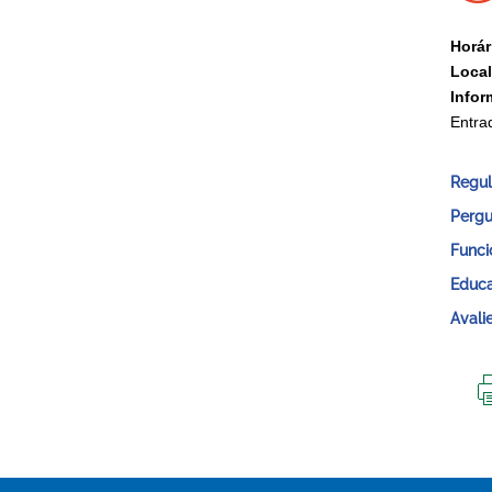
Horár
Local
Info
Entra
Regu
Pergu
Funci
Educa
Avalie