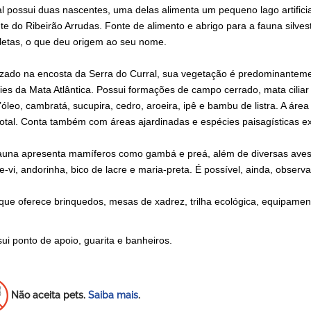
al possui duas nascentes, uma delas alimenta um pequeno lago artifi
nte do Ribeirão Arrudas. Fonte de alimento e abrigo para a fauna silv
letas, o que deu origem ao seu nome.
izado na encosta da Serra do Curral, sua vegetação é predominante
ies da Mata Atlântica. Possui formações de campo cerrado, mata cilia
’óleo, cambratá, sucupira, cedro, aroeira, ipê e bambu de listra. A á
total. Conta também com áreas ajardinadas e espécies paisagísticas ex
auna apresenta mamíferos como gambá e preá, além de diversas aves, 
e-vi, andorinha, bico de lacre e maria-preta. É possível, ainda, obser
que oferece brinquedos, mesas de xadrez, trilha ecológica, equipamen
ui ponto de apoio, guarita e banheiros.
Não aceita pets.
Saiba mais
.