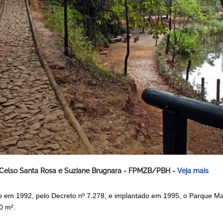
 Celso Santa Rosa e Suziane Brugnara - FPMZB/PBH -
Veja mais
o em 1992, pelo Decreto nº 7.278, e implantado em 1995, o Parque 
0 m².