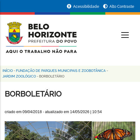
Pular
Portal
Acessibilidade
Alto Contraste
para
da
o
conteúdo
Prefeitura
O
principal
de
Belo
Horizonte
INÍCIO
-
FUNDAÇÃO DE PARQUES MUNICIPAIS E ZOOBOTÂNICA
-
Trilha
JARDIM ZOOLÓGICO
-
BORBOLETÁRIO
de
BORBOLETÁRIO
navegação
criado em
09/04/2018
- atualizado em
14/05/2026 | 10:54