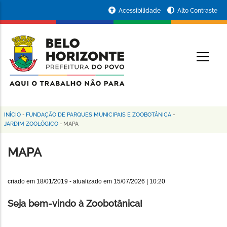
Pular
Portal
Acessibilidade
Alto Contraste
para
da
o
conteúdo
Prefeitura
O
principal
de
Belo
Horizonte
INÍCIO
-
FUNDAÇÃO DE PARQUES MUNICIPAIS E ZOOBOTÂNICA
-
Trilha
JARDIM ZOOLÓGICO
-
MAPA
de
MAPA
navegação
criado em
18/01/2019
- atualizado em
15/07/2026 | 10:20
Seja bem-vindo à Zoobotânica!