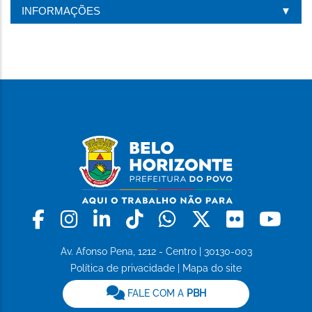
INFORMAÇÕES
Facebook
Instagram
Linkedin
Tiktok
Whatsapp
X
Flickr
Yo
Av. Afonso Pena, 1212 - Centro | 30130-003
Política de privacidade
|
Mapa do site
FALE COM A
PBH