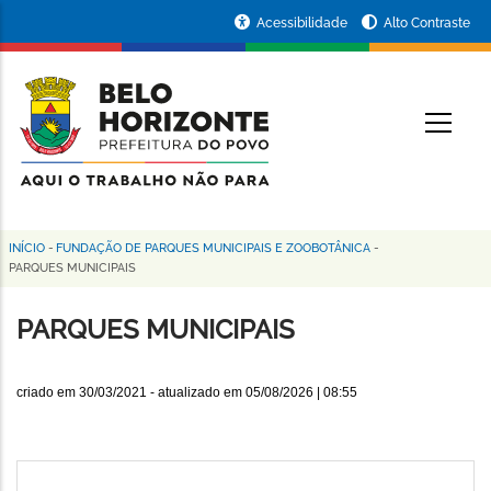
Pular
Portal
Acessibilidade
Alto Contraste
para
da
o
conteúdo
Prefeitura
O
principal
de
Belo
Horizonte
INÍCIO
-
FUNDAÇÃO DE PARQUES MUNICIPAIS E ZOOBOTÂNICA
-
Trilha
PARQUES MUNICIPAIS
de
PARQUES MUNICIPAIS
navegação
criado em
30/03/2021
- atualizado em
05/08/2026 | 08:55