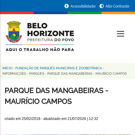
Pular
Portal
Acessibilidade
Alto Contraste
para
da
o
conteúdo
Prefeitura
O
principal
de
Belo
Horizonte
INÍCIO
-
FUNDAÇÃO DE PARQUES MUNICIPAIS E ZOOBOTÂNICA
-
Trilha
INFORMACOES
-
PARQUES
-
PARQUE DAS MANGABEIRAS - MAURÍCIO CAMPOS
de
PARQUE DAS MANGABEIRAS -
navegação
MAURÍCIO CAMPOS
criado em
25/02/2018
- atualizado em
21/07/2026 | 12:32