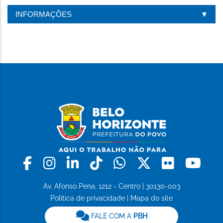
INFORMAÇÕES
Facebook
Instagram
Linkedin
Tiktok
Whatsapp
X
Flickr
Yo
Av. Afonso Pena, 1212 - Centro | 30130-003
Política de privacidade
|
Mapa do site
FALE COM A
PBH