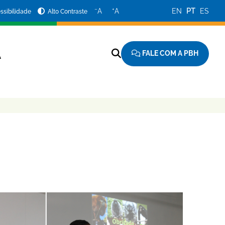
−
+
A
A
EN
PT
ES
ssibilidade
Alto Contraste
FALE COM A PBH
A