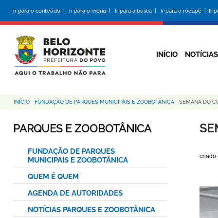
Pular
Ir para o conteúdo |
Ir para o menu |
Ir para a busca |
Ir para o rodapé |
Ir 
para
o
conteúdo
principal
INÍCIO
NOTÍCIAS
INÍCIO
-
FUNDAÇÃO DE PARQUES MUNICIPAIS E ZOOBOTÂNICA
-
SEMANA DO C
Trilha
de
SE
PARQUES E ZOOBOTÂNICA
navegação
FUNDAÇÃO DE PARQUES
criado
MUNICIPAIS E ZOOBOTÂNICA
QUEM É QUEM
AGENDA DE AUTORIDADES
NOTÍCIAS PARQUES E ZOOBOTÂNICA