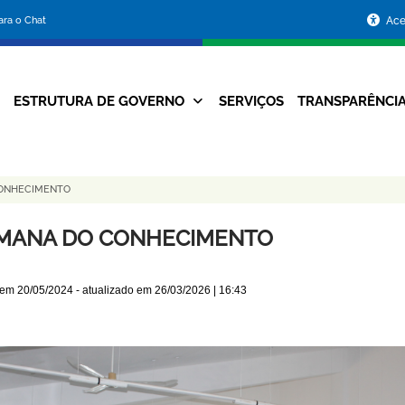
Portal
para o Chat
Ace
da
Prefeitura
ESTRUTURA DE GOVERNO
SERVIÇOS
TRANSPARÊNCI
Navegação
de
Principal
Belo
ONHECIMENTO
Horizonte
MANA DO CONHECIMENTO
 em
20/05/2024
- atualizado em
26/03/2026 | 16:43