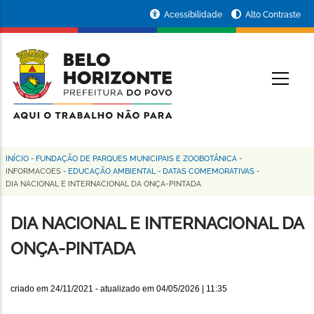
Pular
Portal
Acessibilidade
Alto Contraste
para
da
o
conteúdo
Prefeitura
O
principal
de
Belo
Horizonte
INÍCIO
-
FUNDAÇÃO DE PARQUES MUNICIPAIS E ZOOBOTÂNICA
-
Trilha
INFORMACOES
-
EDUCAÇÃO AMBIENTAL
-
DATAS COMEMORATIVAS
-
DIA NACIONAL E INTERNACIONAL DA ONÇA-PINTADA
de
navegação
DIA NACIONAL E INTERNACIONAL DA
ONÇA-PINTADA
criado em
24/11/2021
- atualizado em
04/05/2026 | 11:35