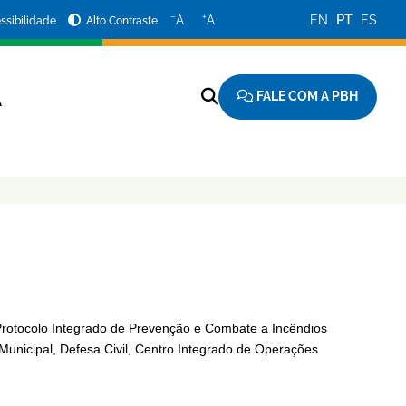
−
+
A
A
EN
PT
ES
ssibilidade
Alto Contraste
FALE COM A PBH
A
otocolo Integrado de Prevenção e Combate a Incêndios
unicipal, Defesa Civil, Centro Integrado de Operações