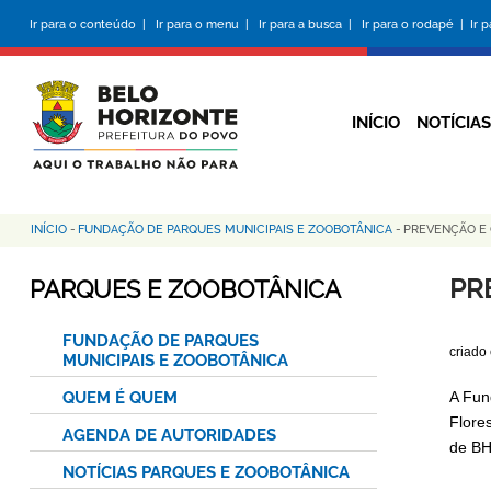
Pular
Ir para o conteúdo |
Ir para o menu |
Ir para a busca |
Ir para o rodapé |
Ir 
para
o
conteúdo
principal
INÍCIO
NOTÍCIAS
INÍCIO
-
FUNDAÇÃO DE PARQUES MUNICIPAIS E ZOOBOTÂNICA
-
PREVENÇÃO E 
Trilha
de
PR
PARQUES E ZOOBOTÂNICA
navegação
FUNDAÇÃO DE PARQUES
criado
MUNICIPAIS E ZOOBOTÂNICA
QUEM É QUEM
A Fun
Flore
AGENDA DE AUTORIDADES
de BH
NOTÍCIAS PARQUES E ZOOBOTÂNICA