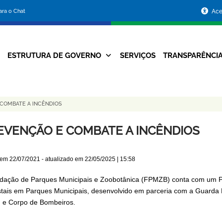
Portal
para o Chat
Ace
da
Prefeitura
ESTRUTURA DE GOVERNO
SERVIÇOS
TRANSPARÊNCI
Navegação
de
Principal
Belo
COMBATE A INCÊNDIOS
Horizonte
EVENÇÃO E COMBATE A INCÊNDIOS
 em
22/07/2021
- atualizado em
22/05/2025 | 15:58
dação de Parques Municipais e Zoobotânica (FPMZB) conta com um Pr
stais em Parques Municipais, desenvolvido em parceria com a Guarda M
 e Corpo de Bombeiros.