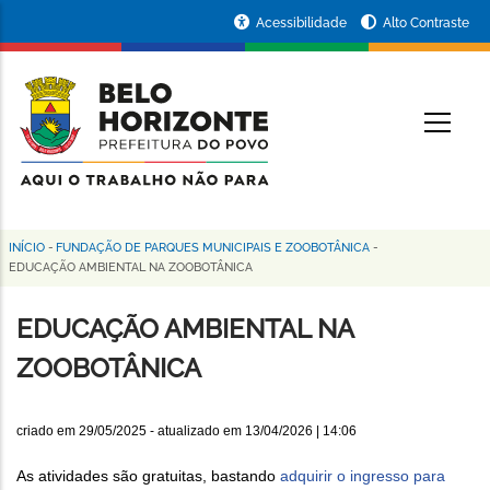
Pular
Portal
Acessibilidade
Alto Contraste
para
da
o
conteúdo
Prefeitura
O
principal
de
Belo
Horizonte
INÍCIO
-
FUNDAÇÃO DE PARQUES MUNICIPAIS E ZOOBOTÂNICA
-
Trilha
EDUCAÇÃO AMBIENTAL NA ZOOBOTÂNICA
de
EDUCAÇÃO AMBIENTAL NA
navegação
ZOOBOTÂNICA
criado em
29/05/2025
- atualizado em
13/04/2026 | 14:06
As atividades são gratuitas, bastando
adquirir o ingresso para