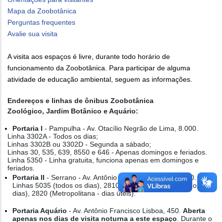
Mapa da Zoobotânica
Perguntas frequentes
Avalie sua visita
A visita aos espaços é livre, durante todo horário de
funcionamento da Zoobotânica. Para participar de alguma
atividade de educação ambiental, seguem as informações.
Endereços e linhas de ônibus Zoobotânica
Zoológico, Jardim Botânico e Aquário:
Portaria I
- Pampulha - Av. Otacílio Negrão de Lima, 8.000.
Linha 3302A - Todos os dias;
Linhas 3302B ou 3302D - Segunda a sábado;
Linhas 30, 535, 639, 8550 e 646 - Apenas domingos e feriados.
Linha 5350 - Linha gratuita, funciona apenas em domingos e
feriados.
Portaria II
- Serrano - Av. Antônio Francisco Lisboa, 2.600.
Linhas 5035 (todos os dias), 2810 (Metropolitana - todos os
dias), 2820 (Metropolitana - dias úteis).
Portaria Aquário
- Av. Antônio Francisco Lisboa, 450.
Aberta
apenas nos dias de visita noturna a este espaço
. Durante o