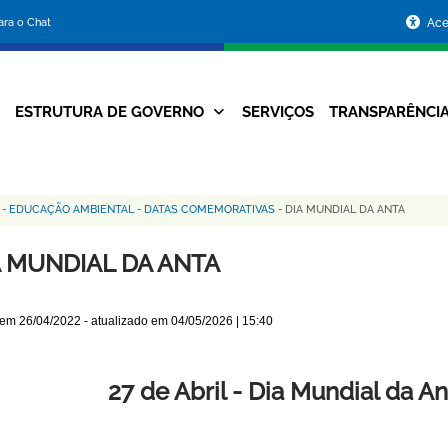
Portal
para o Chat
Ace
da
Prefeitura
ESTRUTURA DE GOVERNO
SERVIÇOS
TRANSPARÊNCI
Navegação
de
Principal
Belo
S
-
EDUCAÇÃO AMBIENTAL
-
DATAS COMEMORATIVAS
-
DIA MUNDIAL DA ANTA
Horizonte
A MUNDIAL DA ANTA
 em
26/04/2022
- atualizado em
04/05/2026 | 15:40
27 de Abril - Dia Mundial da An