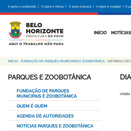
Pular
Ir para o conteúdo |
Ir para o menu |
Ir para a busca |
Ir para o rodapé |
Ir 
para
o
conteúdo
principal
INÍCIO
NOTÍCIAS
INÍCIO
-
FUNDAÇÃO DE PARQUES MUNICIPAIS E ZOOBOTÂNICA
-
INFORMACOE
Trilha
de
DI
PARQUES E ZOOBOTÂNICA
navegação
FUNDAÇÃO DE PARQUES
criado
MUNICIPAIS E ZOOBOTÂNICA
QUEM É QUEM
AGENDA DE AUTORIDADES
NOTÍCIAS PARQUES E ZOOBOTÂNICA