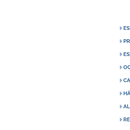
Fot
ES
PR
ES
O
CA
HÁ
A
R