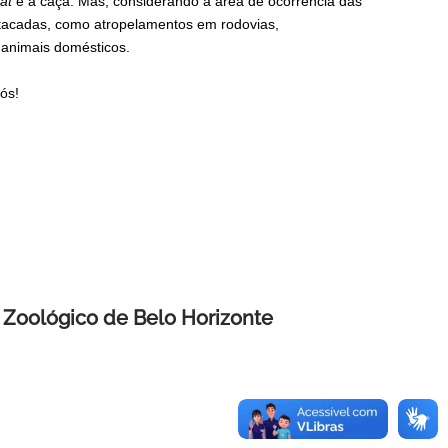
at
e a caça. Mas, considerando a área de ocorrência das
tacadas, como atropelamentos em rodovias,
animais domésticos.
ós!
o Zoológico de Belo Horizonte