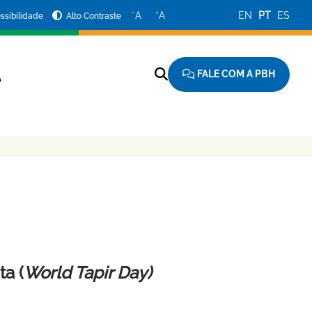
−
+
A
A
EN
PT
ES
ssibilidade
Alto Contraste
FALE COM A PBH
A
ta (
World Tapir Day)