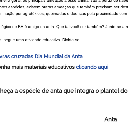
neira geral, as principais ameaças a esse animal são a perda de
habit
entes espécies, existem outras ameaças que também precisam ser des
minação por agrotóxicos, queimadas e doenças pela proximidade com 
lógico de BH é amigo da anta. Que tal você ser também? Junte-se a n
o, segue uma atividade educativa. Divirta-se.
vras cruzadas Dia Mundial da Anta
nha mais materiais educativos
clicando aqui
heça a espécie de anta que integra o plantel d
Anta