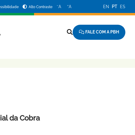
−
+
A
A
EN
PT
ES
ssibilidade
Alto Contraste
FALE COM A PBH
A
ial da Cobra