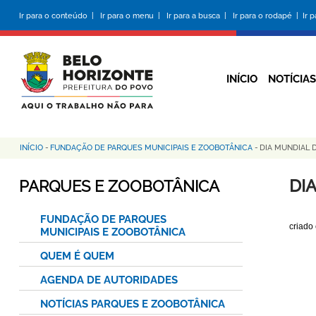
Pular
Ir para o conteúdo |
Ir para o menu |
Ir para a busca |
Ir para o rodapé |
Ir 
para
o
conteúdo
principal
INÍCIO
NOTÍCIAS
INÍCIO
-
FUNDAÇÃO DE PARQUES MUNICIPAIS E ZOOBOTÂNICA
-
DIA MUNDIAL 
Trilha
de
DI
PARQUES E ZOOBOTÂNICA
navegação
FUNDAÇÃO DE PARQUES
criado
MUNICIPAIS E ZOOBOTÂNICA
QUEM É QUEM
AGENDA DE AUTORIDADES
NOTÍCIAS PARQUES E ZOOBOTÂNICA