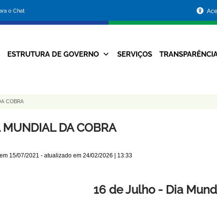
Portal
para o Chat
Ace
da
Prefeitura
ESTRUTURA DE GOVERNO
SERVIÇOS
TRANSPARÊNCI
Navegação
de
Principal
Belo
DA COBRA
Horizonte
A MUNDIAL DA COBRA
 em
15/07/2021
- atualizado em
24/02/2026 | 13:33
16 de Julho - Dia Mund