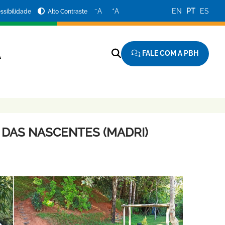
−
+
A
A
EN
PT
ES
ssibilidade
Alto Contraste
FALE COM A PBH
A
 DAS NASCENTES (MADRI)