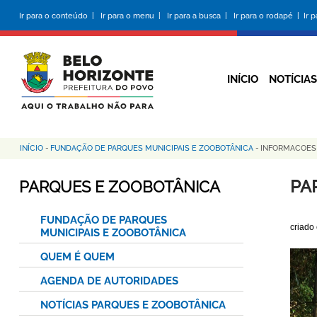
Pular
Ir para o conteúdo |
Ir para o menu |
Ir para a busca |
Ir para o rodapé |
Ir 
para
o
conteúdo
principal
INÍCIO
NOTÍCIAS
INÍCIO
-
FUNDAÇÃO DE PARQUES MUNICIPAIS E ZOOBOTÂNICA
-
INFORMACOE
Trilha
de
PA
PARQUES E ZOOBOTÂNICA
navegação
FUNDAÇÃO DE PARQUES
criado
MUNICIPAIS E ZOOBOTÂNICA
QUEM É QUEM
AGENDA DE AUTORIDADES
NOTÍCIAS PARQUES E ZOOBOTÂNICA