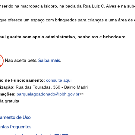
inserido na macrobacia Isidoro, na bacia da Rua Luiz C. Alves e na sub
que oferece um espaço com brinquedos para crianças e uma área de 
sui guarita com apoio administrativo, banheiros e bebedouro.
Não aceita pets.
Saiba mais
.
io de Funcionamento
:
consulte aqui
ização
: Rua das Touradas, 360 - Bairro Madri
rmações
:
parquelagoadonado@pbh.gov.br
da gratuita
lamento de Uso
ntas frequentes