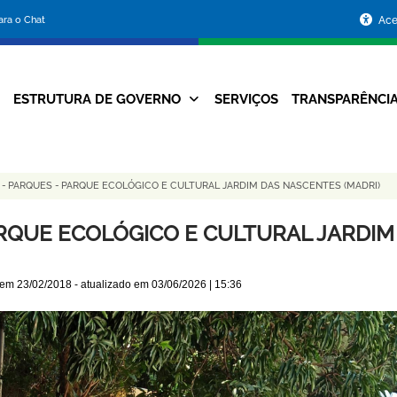
Portal
para o Chat
Ace
da
Prefeitura
ESTRUTURA DE GOVERNO
SERVIÇOS
TRANSPARÊNCI
Navegação
de
Principal
Belo
S
-
PARQUES
-
PARQUE ECOLÓGICO E CULTURAL JARDIM DAS NASCENTES (MADRI)
Horizonte
RQUE ECOLÓGICO E CULTURAL JARDIM
 em
23/02/2018
- atualizado em
03/06/2026 | 15:36