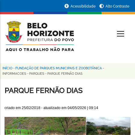
Pular
Portal
Acessibilidade
Alto Contraste
para
da
o
conteúdo
Prefeitura
O
principal
de
Belo
Horizonte
INÍCIO
-
FUNDAÇÃO DE PARQUES MUNICIPAIS E ZOOBOTÂNICA
-
Trilha
INFORMACOES
-
PARQUES
-
PARQUE FERNÃO DIAS
de
PARQUE FERNÃO DIAS
navegação
criado em
25/02/2018
- atualizado em
04/05/2026 | 09:14