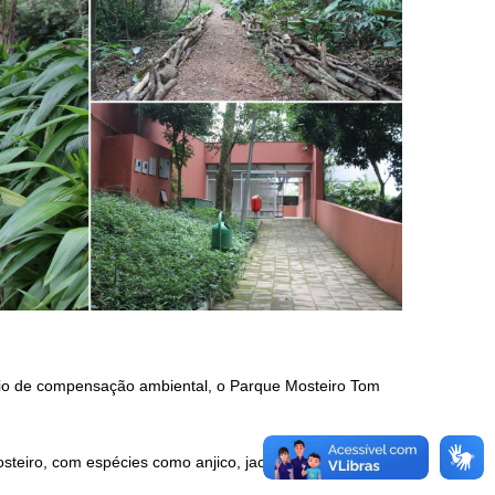
eio de compensação ambiental, o Parque Mosteiro Tom
steiro, com espécies como anjico, jacaré, sangra d’água,