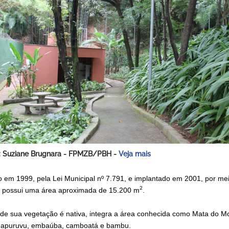
: Suziane Brugnara - FPMZB/PBH -
Veja mais
o em 1999, pela Lei Municipal nº 7.791, e implantado em 2001, por m
2
 possui uma área aproximada de 15.200 m
.
 de sua vegetação é nativa, integra a área conhecida como Mata do Mo
uapuruvu, embaúba, camboatá e bambu.