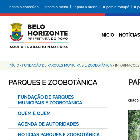
Pular
Ir para o conteúdo |
Ir para o menu |
Ir para a busca |
Ir para o rodapé |
Ir 
para
o
conteúdo
principal
INÍCIO
NOTÍCIAS
INÍCIO
-
FUNDAÇÃO DE PARQUES MUNICIPAIS E ZOOBOTÂNICA
-
INFORMACOE
Trilha
de
PA
PARQUES E ZOOBOTÂNICA
navegação
FUNDAÇÃO DE PARQUES
criado
MUNICIPAIS E ZOOBOTÂNICA
QUEM É QUEM
AGENDA DE AUTORIDADES
NOTÍCIAS PARQUES E ZOOBOTÂNICA