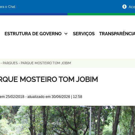
Portal
para o Chat
Ace
da
Prefeitura
ESTRUTURA DE GOVERNO
SERVIÇOS
TRANSPARÊNCI
Navegação
de
Principal
Belo
S
-
PARQUES
-
PARQUE MOSTEIRO TOM JOBIM
Horizonte
RQUE MOSTEIRO TOM JOBIM
 em
25/02/2018
- atualizado em
30/06/2026 | 12:58