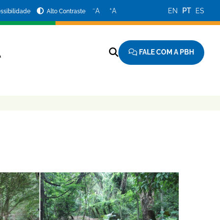
−
+
A
A
EN
PT
ES
ssibilidade
Alto Contraste
FALE COM A PBH
A