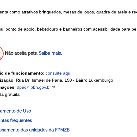
enta como atrativos brinquedos, mesas de jogos, quadra de areia e r
ui ponto de apoio, bebedouro e banheiros com acessibilidade para pe
Não aceita pets.
Saiba mais
.
io de funcionamento
:
consulte aqui
ização
: Rua Dr. Ismael de Faria, 150 - Bairro Luxemburgo
rmações
:
dpac@pbh.gov.br
da gratuita
lamento de Uso
ntas frequentes
onamento das unidades da FPMZB