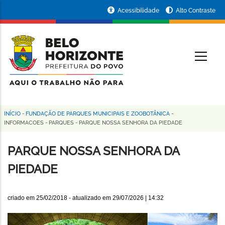
Pular
Portal
Acessibilidade
Alto Contraste
para
da
o
conteúdo
Prefeitura
O
principal
de
Belo
Horizonte
INÍCIO
-
FUNDAÇÃO DE PARQUES MUNICIPAIS E ZOOBOTÂNICA
-
Trilha
INFORMACOES
-
PARQUES
-
PARQUE NOSSA SENHORA DA PIEDADE
de
PARQUE NOSSA SENHORA DA
navegação
PIEDADE
criado em
25/02/2018
- atualizado em
29/07/2026 | 14:32