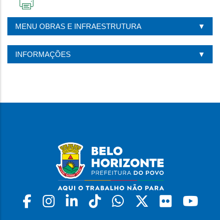
IMPRIMIR
ESTA
MENU OBRAS E INFRAESTRUTURA
PÁGINA
INFORMAÇÕES
Facebook
Instagram
Linkedin
Tiktok
Whatsapp
X
Flickr
Yo