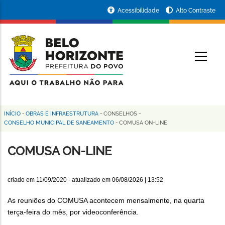
Pular
Portal
Acessibilidade
Alto Contraste
para
da
o
conteúdo
Prefeitura
O
principal
de
Belo
Horizonte
INÍCIO
-
OBRAS E INFRAESTRUTURA
-
CONSELHOS
-
Trilha
CONSELHO MUNICIPAL DE SANEAMENTO
-
COMUSA ON-LINE
de
COMUSA ON-LINE
navegação
criado em
11/09/2020
- atualizado em
06/08/2026 | 13:52
As reuniões do COMUSA acontecem mensalmente, na quarta
terça-feira do mês, por videoconferência.