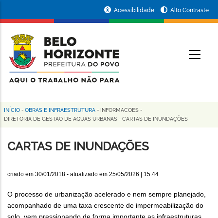
Pular
Portal
Acessibilidade
Alto Contraste
para
da
o
conteúdo
Prefeitura
O
principal
de
Belo
Horizonte
INÍCIO
-
OBRAS E INFRAESTRUTURA
-
INFORMACOES
-
Trilha
DIRETORIA DE GESTAO DE AGUAS URBANAS
-
CARTAS DE INUNDAÇÕES
de
CARTAS DE INUNDAÇÕES
navegação
criado em
30/01/2018
- atualizado em
25/05/2026 | 15:44
O processo de urbanização acelerado e nem sempre planejado,
acompanhado de uma taxa crescente de impermeabilização do
solo, vem pressionando de forma importante as infraestruturas