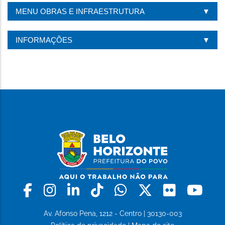
ESTA
MENU OBRAS E INFRAESTRUTURA
PÁGINA
INFORMAÇÕES
Facebook
Instagram
Linkedin
Tiktok
Whatsapp
X
Flickr
Yo
Av. Afonso Pena, 1212 - Centro | 30130-003