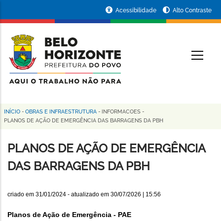
Pular
Portal
Acessibilidade
Alto Contraste
para
da
o
conteúdo
Prefeitura
O
principal
de
Belo
Horizonte
INÍCIO
-
OBRAS E INFRAESTRUTURA
-
INFORMACOES
-
Trilha
PLANOS DE AÇÃO DE EMERGÊNCIA DAS BARRAGENS DA PBH
de
PLANOS DE AÇÃO DE EMERGÊNCIA
navegação
DAS BARRAGENS DA PBH
criado em
31/01/2024
- atualizado em
30/07/2026 | 15:56
Planos de Ação de Emergência - PAE