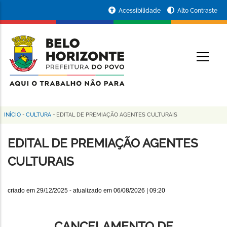
Pular
Portal
Acessibilidade
Alto Contraste
para
da
o
conteúdo
Prefeitura
O
principal
de
Belo
Horizonte
INÍCIO
-
CULTURA
-
EDITAL DE PREMIAÇÃO AGENTES CULTURAIS
Trilha
de
EDITAL DE PREMIAÇÃO AGENTES
navegação
CULTURAIS
criado em
29/12/2025
- atualizado em
06/08/2026 | 09:20
CANCELAMENTO DE