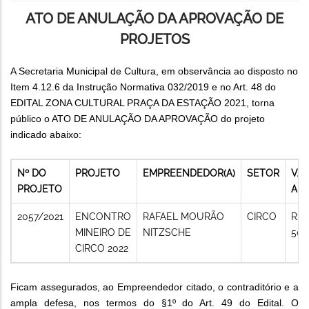
ATO DE ANULAÇÃO DA APROVAÇÃO DE
PROJETOS
A Secretaria Municipal de Cultura, em observância ao disposto no
Item 4.12.6 da Instrução Normativa 032/2019 e no Art. 48 do
EDITAL ZONA CULTURAL PRAÇA DA ESTAÇÃO 2021, torna
público o ATO DE ANULAÇÃO DA APROVAÇÃO do projeto
indicado abaixo:
Nº DO
PROJETO
EMPREENDEDOR(A)
SETOR
VA
PROJETO
AP
2057/2021
ENCONTRO
RAFAEL MOURÃO
CIRCO
R$
MINEIRO DE
NITZSCHE
50.
CIRCO 2022
Ficam assegurados, ao Empreendedor citado, o contraditório e a
ampla defesa, nos termos do §1º do Art. 49 do Edital. O