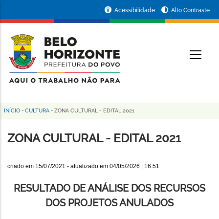
Pular
Portal
Acessibilidade
Alto Contraste
para
da
o
conteúdo
Prefeitura
O
principal
de
Belo
Horizonte
INÍCIO
-
CULTURA
-
ZONA CULTURAL - EDITAL 2021
Trilha
de
ZONA CULTURAL - EDITAL 2021
navegação
criado em
15/07/2021
- atualizado em
04/05/2026 | 16:51
RESULTADO DE ANÁLISE DOS RECURSOS
DOS PROJETOS ANULADOS